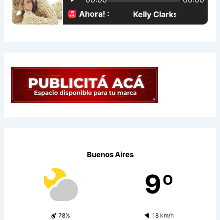
:
Buenos Aires
9º
78%
18 km/h