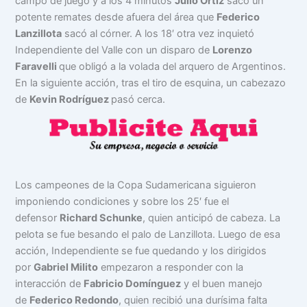
campo de juego y a los 4 minutos
Julio Ortiz
sacó un
potente remates desde afuera del área que
Federico
Lanzillota
sacó al córner. A los 18′ otra vez inquietó
Independiente del Valle con un disparo de
Lorenzo
Faravelli
que obligó a la volada del arquero de Argentinos.
En la siguiente acción, tras el tiro de esquina, un cabezazo
de
Kevin Rodríguez
pasó cerca.
Los campeones de la Copa Sudamericana siguieron
imponiendo condiciones y sobre los 25′ fue el
defensor
Richard Schunke
, quien anticipó de cabeza. La
pelota se fue besando el palo de Lanzillota. Luego de esa
acción, Independiente se fue quedando y los dirigidos
por
Gabriel Milito
empezaron a responder con la
interacción de
Fabricio Domínguez
y el buen manejo
de
Federico Redondo
, quien recibió una durísima falta