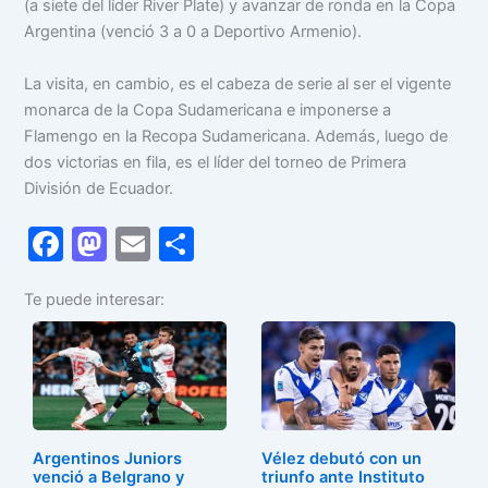
(a siete del líder River Plate) y avanzar de ronda en la Copa
Argentina (venció 3 a 0 a Deportivo Armenio).
La visita, en cambio, es el cabeza de serie al ser el vigente
monarca de la Copa Sudamericana e imponerse a
Flamengo en la Recopa Sudamericana. Además, luego de
dos victorias en fila, es el líder del torneo de Primera
División de Ecuador.
F
M
E
C
a
a
m
o
Te puede interesar:
c
st
ai
m
e
o
l
p
b
d
ar
o
o
tir
o
n
Argentinos Juniors
Vélez debutó con un
k
venció a Belgrano y
triunfo ante Instituto