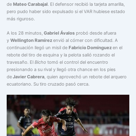
de
Mateo Carabajal
. El defensor recibió la tarjeta amarilla,
pero pudo haber sido expulsado si el VAR hubiese estado
más riguroso.
A los 28 minutos,
Gabriel Ávalos
probó desde afuera
y
Wellington Ramírez
envió al córner con dificultad. A
continuación llegó un misil de
Fabricio Domínguez
en el
rebote del tiro de esquina y la pelota salió rozando el
travesaño. El
Bicho
tomó el control del encuentro
presionando a su rival y llegó otra chance en los pies
de
Javier Cabrera
, quien aprovechó un rebote del arquero
ecuatoriano. Su tiro cruzado pasó cerca.