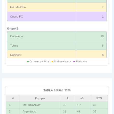
Ind. Medellín
7
Cusco FC
1
Grupo B
Coquimbo
10
Tolima
8
Nacional
8
■
Octavos de Final
■
Sudamericana
■
Eliminado
Universitario
6
Grupo C
Ind. Rivadavia
16
TABLA ANUAL 2026
Fluminense
8
#
Equipo
J
+/-
PTS
Bolívar
5
1
Ind. Rivadavia
19
+14
38
2
Argentinos
19
+9
38
La Guaira
3