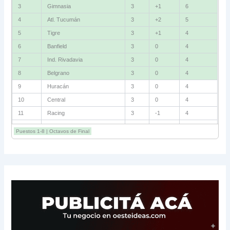
3
Gimnasia
3
+1
6
4
Atl. Tucumán
3
+2
5
5
Tigre
3
+1
4
6
Banfield
3
0
4
7
Ind. Rivadavia
3
0
4
8
Belgrano
3
0
4
9
Huracán
3
0
4
10
Central
3
0
4
11
Racing
3
-1
4
12
Estudiantes RC
3
-2
4
Puestos 1-8 | Octavos de Final
13
Sarmiento
3
-1
3
14
Aldosivi
3
-2
1
15
River
3
-3
0