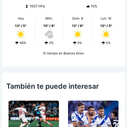
1007 hPa
15%
Hoy
Mñn.
Dom. 9
Lun. 10
13º / 5º
15º / 8º
12º / 6º
10º / 5º
46%
0%
0%
0%
El tiempo en Buenos Aires
También te puede interesar