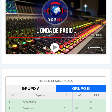
TORNEO CLAUSURA 2026
GRUPO A
GRUPO B
#
Equipo
J
+/-
PTS
1
Argentinos
3
+5
9
2
Barracas
3
+3
9