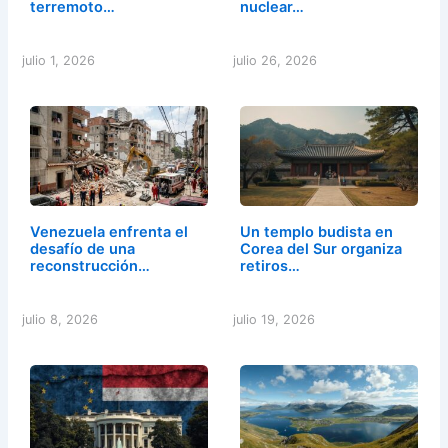
terremoto…
nuclear…
julio 1, 2026
julio 26, 2026
Venezuela enfrenta el
Un templo budista en
desafío de una
Corea del Sur organiza
reconstrucción…
retiros…
julio 8, 2026
julio 19, 2026