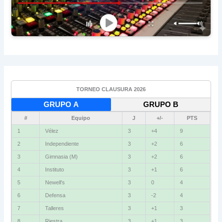
TORNEO CLAUSURA 2026
GRUPO A
GRUPO B
#
Equipo
J
+/-
PTS
1
Vélez
3
+4
9
2
Independiente
3
+2
6
3
Gimnasia (M)
3
+2
6
4
Instituto
3
+1
6
5
Newell's
3
0
4
6
Defensa
3
-2
4
7
Talleres
3
+1
3
8
Riestra
3
+1
3