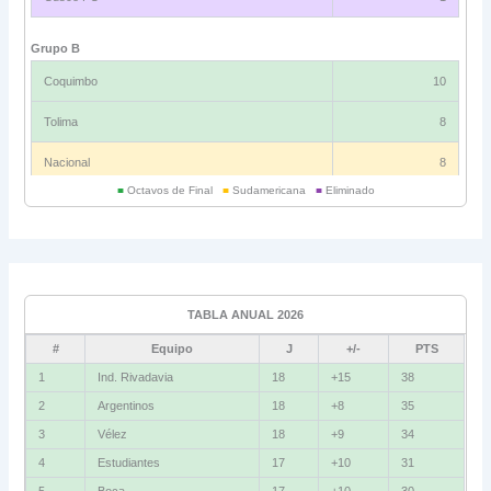
Grupo B
Coquimbo
10
Tolima
8
Nacional
8
■
Octavos de Final
■
Sudamericana
■
Eliminado
Universitario
6
Grupo C
Ind. Rivadavia
16
TABLA ANUAL 2026
Fluminense
8
#
Equipo
J
+/-
PTS
Bolívar
5
1
Ind. Rivadavia
18
+15
38
2
Argentinos
18
+8
35
La Guaira
3
3
Vélez
18
+9
34
Grupo D
4
Estudiantes
17
+10
31