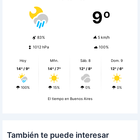
9º
83%
5 km/h
1012 hPa
100%
Hoy
Mñn.
Sáb. 8
Dom. 9
14º / 9º
14º / 7º
12º / 8º
12º / 6º
100%
15%
0%
0%
El tiempo en Buenos Aires
También te puede interesar