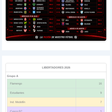
LIBERTADORES 2026
Grupo A
Flamengo
16
Estudiantes
9
Ind. Medellín
7
Cusco FC
1