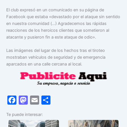
El club expresó en un comunicado en su página de
Facebook que estaba «devastado por el ataque sin sentido
en nuestra comunidad (…) Agradecemos las rápidas
reacciones de los heroicos clientes que sometieron al
atacante y pusieron fin a este ataque de odio».
Las imágenes del lugar de los hechos tras el tiroteo
mostraban vehículos de seguridad y de emergencia
aparcados en una calle cercana al local.
F
M
E
C
a
a
m
o
Te puede interesar:
c
st
ai
m