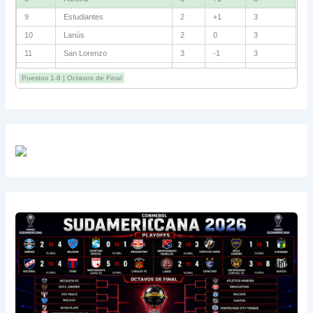
9
Estudiantes
2
+1
3
10
Lanús
2
0
3
11
San Lorenzo
3
-1
3
12
Central Córdoba
3
-2
3
Puestos 1-8 | Octavos de Final
13
Unión
2
-2
1
14
Boca
2
-3
1
15
Platense
3
-5
1