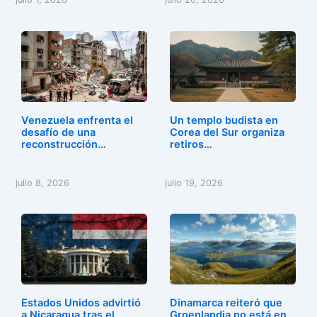
Venezuela enfrenta el
Un templo budista en
desafío de una
Corea del Sur organiza
reconstrucción…
retiros…
julio 8, 2026
julio 19, 2026
Estados Unidos advirtió
Dinamarca reiteró que
a Nicaragua tras el
Groenlandia no está en