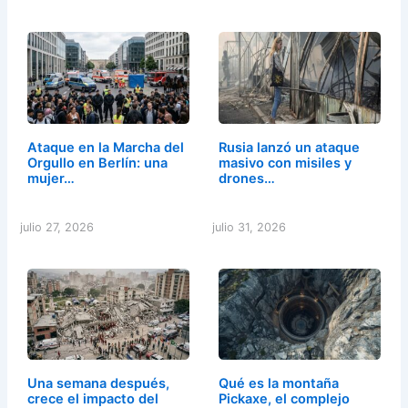
Ataque en la Marcha del
Rusia lanzó un ataque
Orgullo en Berlín: una
masivo con misiles y
mujer…
drones…
julio 27, 2026
julio 31, 2026
Una semana después,
Qué es la montaña
crece el impacto del
Pickaxe, el complejo