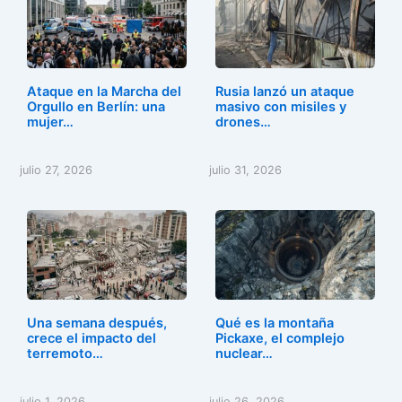
e
o
l
p
b
d
ar
o
o
tir
o
n
Ataque en la Marcha del
Rusia lanzó un ataque
k
Orgullo en Berlín: una
masivo con misiles y
mujer…
drones…
julio 27, 2026
julio 31, 2026
Una semana después,
Qué es la montaña
crece el impacto del
Pickaxe, el complejo
terremoto…
nuclear…
julio 1, 2026
julio 26, 2026