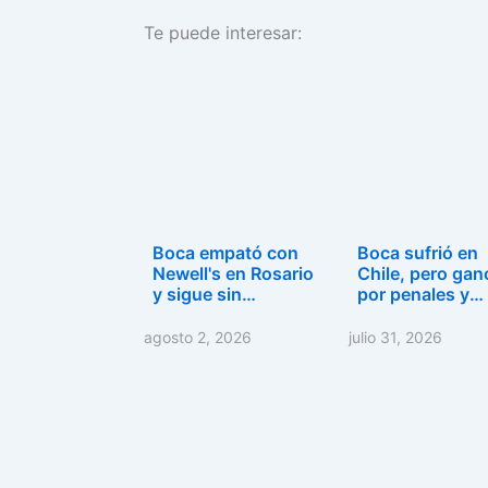
a
a
m
o
Te puede interesar:
c
st
ai
m
e
o
l
p
b
d
ar
o
o
tir
o
n
k
Boca empató con
Boca sufrió en
Newell's en Rosario
Chile, pero gan
y sigue sin…
por penales y
sigue…
agosto 2, 2026
julio 31, 2026