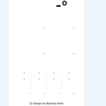
-º
-
-
-
-
-
-
-
-
-
-
-
-
-
-
-
-
El tiempo en Buenos Aires