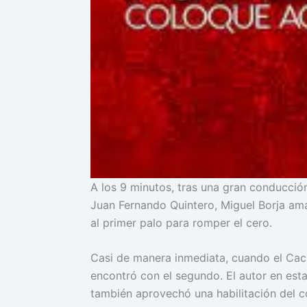
A los 9 minutos, tras una gran conducció
Juan Fernando Quintero, Miguel Borja am
al primer palo para romper el cero.
Casi de manera inmediata, cuando el Cac
encontró con el segundo. El autor en esta
también aprovechó una habilitación del co