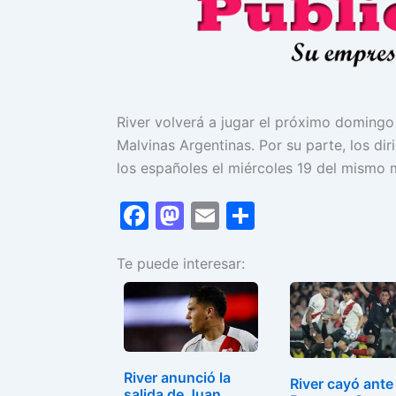
River volverá a jugar el próximo domingo
Malvinas Argentinas. Por su parte, los di
los españoles el miércoles 19 del mismo 
F
M
E
C
a
a
m
o
Te puede interesar:
c
st
ai
m
e
o
l
p
b
d
ar
o
o
tir
o
n
River anunció la
River cayó ante
salida de Juan