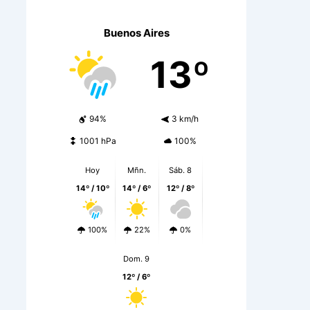
Buenos Aires
13º
94%
3 km/h
1001 hPa
100%
Hoy
Mñn.
Sáb. 8
14º / 10º
14º / 6º
12º / 8º
100%
22%
0%
Dom. 9
12º / 6º