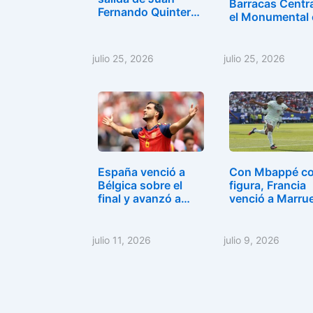
Barracas Centra
k
Fernando Quintero
el Monumental
y…
julio 25, 2026
julio 25, 2026
España venció a
Con Mbappé c
Bélgica sobre el
figura, Francia
final y avanzó a…
venció a Marru
y…
julio 11, 2026
julio 9, 2026