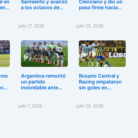
l en
Sarmiento y avanzó
Cienciano y dio un
 en…
a los octavos de…
paso firme hacia…
julio 17, 2026
julio 23, 2026
omo
Argentina remontó
Rosario Central y
un partido
Racing empataron
ecos
inolvidable ante
sin goles en
Egipto…
Arroyito
julio 7, 2026
julio 29, 2026