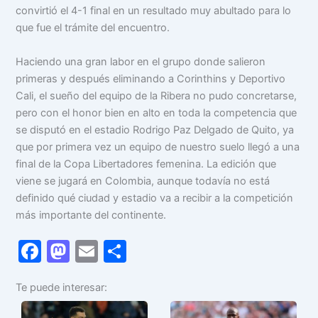
convirtió el 4-1 final en un resultado muy abultado para lo
que fue el trámite del encuentro.
Haciendo una gran labor en el grupo donde salieron
primeras y después eliminando a Corinthins y Deportivo
Cali, el sueño del equipo de la Ribera no pudo concretarse,
pero con el honor bien en alto en toda la competencia que
se disputó en el estadio Rodrigo Paz Delgado de Quito, ya
que por primera vez un equipo de nuestro suelo llegó a una
final de la Copa Libertadores femenina. La edición que
viene se jugará en Colombia, aunque todavía no está
definido qué ciudad y estadio va a recibir a la competición
más importante del continente.
F
M
E
C
a
a
m
o
Te puede interesar:
c
st
ai
m