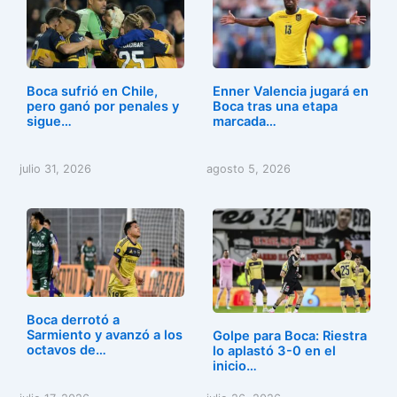
e
o
l
p
b
d
ar
o
o
tir
o
n
Boca sufrió en Chile,
Enner Valencia jugará en
k
pero ganó por penales y
Boca tras una etapa
sigue…
marcada…
julio 31, 2026
agosto 5, 2026
Boca derrotó a
Sarmiento y avanzó a los
Golpe para Boca: Riestra
octavos de…
lo aplastó 3-0 en el
inicio…