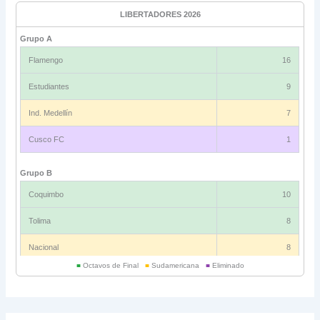
LIBERTADORES 2026
Grupo A
Flamengo
16
Estudiantes
9
Ind. Medellín
7
Cusco FC
1
Grupo B
Coquimbo
10
Tolima
8
Nacional
8
■
Octavos de Final
■
Sudamericana
■
Eliminado
Universitario
6
Grupo C