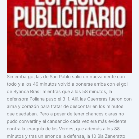
Sin embargo, las de San Pablo salieron nuevamente con
todo y a los 49 minutos volvió a ponerse arriba con el gol
de Byanca Brasil mientras que a los 58 minutos, la
defensora Poliana puso el 3-1. Allí, las Guerreras fueron con
alma y corazón para tratar de descontar en los minutos
que quedaban. Pero a pesar de tener chances claras no
pudo convertir y el cansancio cada vez era más evidente
contra la jerarquía de las Verdes, que además a los 88
minutos y tras un error de la defensa, la 10 Bia Zaneratto