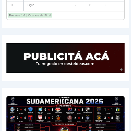
11
Tigre
2
+1
3
12
Belgrano
2
0
3
Puestos 1-8 | Octavos de Final
13
Sarmiento
3
-1
3
14
Aldosivi
3
-2
1
15
River
3
-3
0