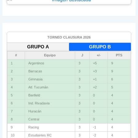
TORNEO CLAUSURA 2026
GRUPO A
GRUPO B
#
Equipo
J
+/-
PTS
1
Argentinos
3
+5
9
2
Barracas
3
+3
9
3
Gimnasia
3
+1
6
4
Atl. Tucumán
3
+2
5
5
Banfield
3
0
4
6
Ind. Rivadavia
3
0
4
7
Huracán
3
0
4
8
Central
3
0
4
9
Racing
3
-1
4
10
Estudiantes RC
3
-2
4