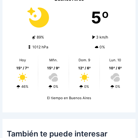
5º
89%
3 km/h
1012 hPa
0%
Hoy
Mñn.
Dom. 9
Lun. 10
15º / 7º
15º / 9º
12º / 6º
10º / 6º
46%
0%
0%
0%
El tiempo en Buenos Aires
También te puede interesar