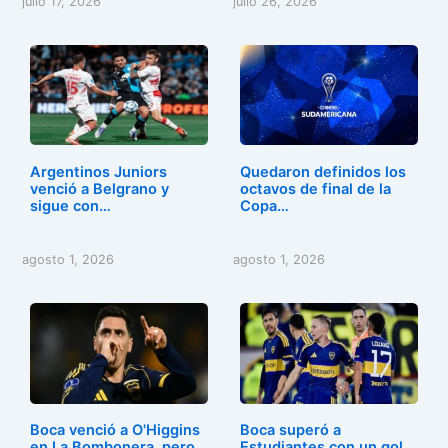
julio 17, 2026
julio 26, 2026
Argentinos Juniors
Quedaron definidos los
venció a Belgrano y
octavos de final de la
sigue con…
Copa…
agosto 1, 2026
agosto 1, 2026
Boca venció a O'Higgins
Boca superó a
en La Bombonera, pero
Estudiantes con un gol