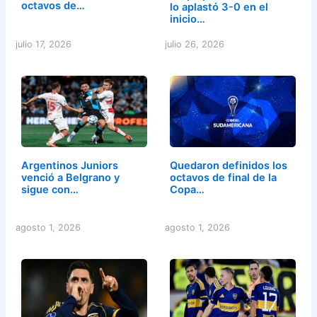
octavos de…
lo aplastó 3-0 en el
inicio…
julio 17, 2026
julio 26, 2026
Argentinos Juniors
Quedaron definidos los
venció a Belgrano y
octavos de final de la
sigue con…
Copa…
agosto 1, 2026
agosto 1, 2026