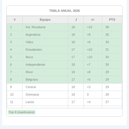
Ind. Rivadavia
16
TABLA ANUAL 2026
Fluminense
8
#
Equipo
J
+/-
PTS
Bolívar
5
1
Ind. Rivadavia
18
+15
38
2
Argentinos
18
+8
35
La Guaira
3
3
Vélez
18
+9
34
Grupo D
4
Estudiantes
17
+10
31
5
Boca
17
+10
30
U. Católica
13
6
Independiente
18
+7
30
Cruzeiro
11
7
River
18
+8
29
Boca Jrs.
7
8
Belgrano
17
+5
29
9
Central
18
+3
29
Barcelona SC
3
10
Gimnasia
18
0
29
11
Lanús
17
+4
27
Grupo E
12
Barracas
18
+2
27
Corinthians
11
Top 8 (clasificados)
13
Talleres
18
+1
26
Platense
10
14
Huracán
18
+4
25