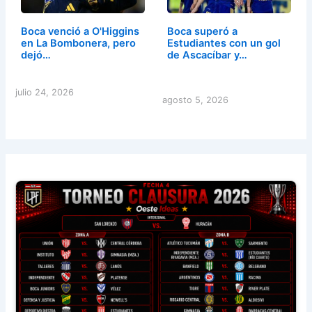
Boca venció a O'Higgins
Boca superó a
en La Bombonera, pero
Estudiantes con un gol
dejó…
de Ascacíbar y…
julio 24, 2026
agosto 5, 2026