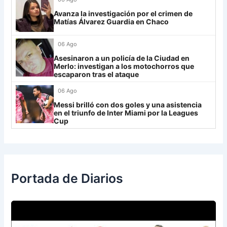
Grupo H
Avanza la investigación por el crimen de
Matías Álvarez Guardia en Chaco
IDV
13
06 Ago
Rosario Central
13
Asesinaron a un policía de la Ciudad en
UCV FC
9
Merlo: investigan a los motochorros que
escaparon tras el ataque
Libertad
0
06 Ago
Messi brilló con dos goles y una asistencia
en el triunfo de Inter Miami por la Leagues
Cup
Portada de Diarios