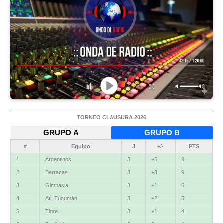
TORNEO CLAUSURA 2026
GRUPO A
GRUPO B
#
Equipo
J
+/-
PTS
1
Argentinos
3
+5
9
2
Barracas
3
+3
9
3
Gimnasia
3
+1
6
4
Atl. Tucumán
3
+2
5
5
Tigre
3
+1
4