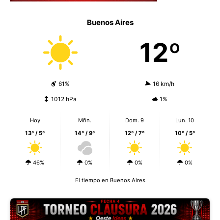
Buenos Aires
12º
61%
16 km/h
1012 hPa
1%
Hoy
Mñn.
Dom. 9
Lun. 10
13º / 5º
14º / 9º
12º / 7º
10º / 5º
46%
0%
0%
0%
El tiempo en Buenos Aires