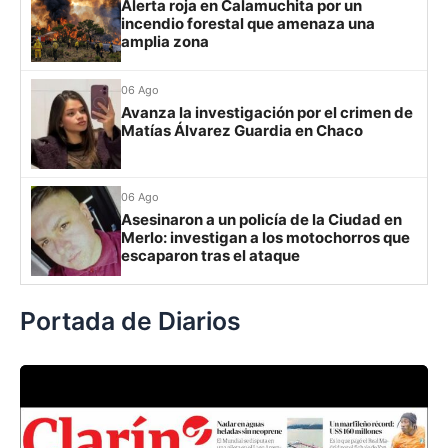
Alerta roja en Calamuchita por un
incendio forestal que amenaza una
Grupo H
amplia zona
IDV
13
06 Ago
Rosario Central
13
Avanza la investigación por el crimen de
Matías Álvarez Guardia en Chaco
UCV FC
9
Libertad
0
06 Ago
Asesinaron a un policía de la Ciudad en
Merlo: investigan a los motochorros que
escaparon tras el ataque
Portada de Diarios