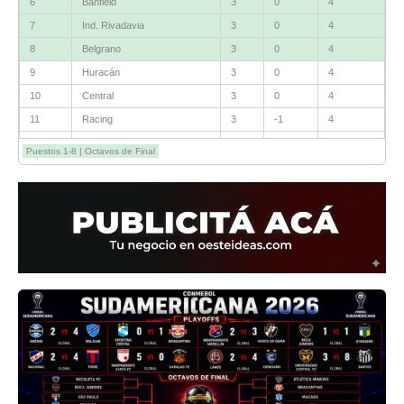
6
Banfield
3
0
4
7
Ind. Rivadavia
3
0
4
8
Belgrano
3
0
4
9
Huracán
3
0
4
10
Central
3
0
4
11
Racing
3
-1
4
12
Estudiantes RC
3
-2
4
Puestos 1-8 | Octavos de Final
13
Sarmiento
3
-1
3
14
Aldosivi
3
-2
1
15
River
3
-3
0