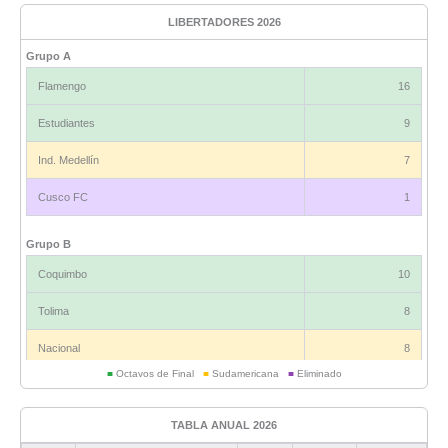
LIBERTADORES 2026
Grupo A
Flamengo
16
Estudiantes
9
Ind. Medellín
7
Cusco FC
1
Grupo B
Coquimbo
10
Tolima
8
Nacional
8
■
Octavos de Final
■
Sudamericana
■
Eliminado
Universitario
6
TABLA ANUAL 2026
Grupo C