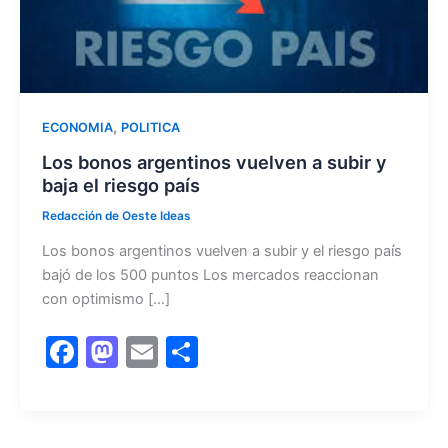
,
ECONOMIA
POLITICA
Los bonos argentinos vuelven a subir y
baja el riesgo país
Redacción de Oeste Ideas
Los bonos argentinos vuelven a subir y el riesgo país
bajó de los 500 puntos Los mercados reaccionan
con optimismo […]
F
M
E
C
a
a
m
o
c
st
ai
m
e
o
l
p