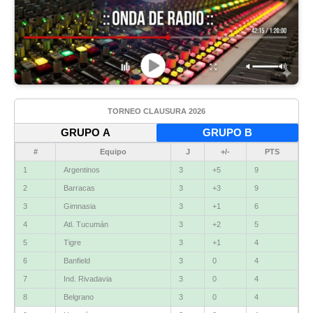
TORNEO CLAUSURA 2026
GRUPO A
GRUPO B
#
Equipo
J
+/-
PTS
1
Argentinos
3
+5
9
2
Barracas
3
+3
9
3
Gimnasia
3
+1
6
4
Atl. Tucumán
3
+2
5
5
Tigre
3
+1
4
6
Banfield
3
0
4
7
Ind. Rivadavia
3
0
4
8
Belgrano
3
0
4