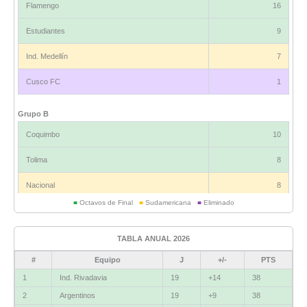
Flamengo
16
Estudiantes
9
Ind. Medellín
7
Cusco FC
1
Grupo B
Coquimbo
10
Tolima
8
Nacional
8
■
Octavos de Final
■
Sudamericana
■
Eliminado
Universitario
6
TABLA ANUAL 2026
Grupo C
#
Equipo
J
+/-
PTS
Ind. Rivadavia
16
1
Ind. Rivadavia
19
+14
38
Fluminense
8
2
Argentinos
19
+9
38