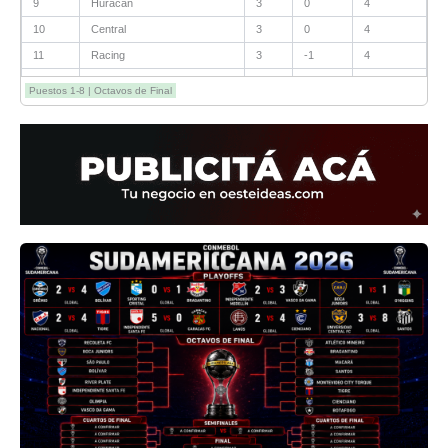
9
Huracán
3
0
4
10
Central
3
0
4
11
Racing
3
-1
4
12
Estudiantes RC
3
-2
4
Puestos 1-8 | Octavos de Final
13
Sarmiento
3
-1
3
14
Aldosivi
3
-2
1
15
River
3
-3
0