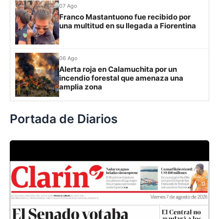
07 Ago
Rosario Central
13
Franco Mastantuono fue recibido por
una multitud en su llegada a Fiorentina
UCV FC
9
Libertad
0
06 Ago
Alerta roja en Calamuchita por un
incendio forestal que amenaza una
amplia zona
Portada de Diarios