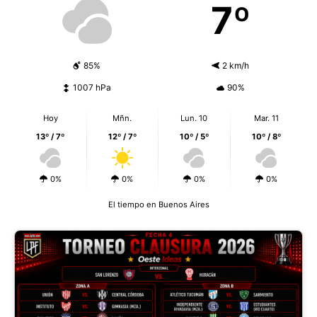
7º
85%
2 km/h
1007 hPa
90%
Hoy
Mñn.
Lun. 10
Mar. 11
13º / 7º
12º / 7º
10º / 5º
10º / 8º
0%
0%
0%
0%
El tiempo en Buenos Aires