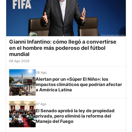
20
Tigre
19
+4
24
Grupo F
21
Defensa
19
-5
23
Cerro Porteño
13
22
Banfield
19
-2
22
23
Sarmiento
19
-8
22
Palmeiras
11
24
Atl. Tucumán
19
-3
19
Sporting Cristal
6
25
Newell's
19
-12
19
Gianni Infantino: cómo llegó a convertirse
en el hombre más poderoso del fútbol
26
Central Córdoba
19
-12
19
Junior
4
mundial
27
Platense
19
-10
17
08 Ago 2026
Grupo G
28
Riestra
19
-6
14
29
Aldosivi
19
-15
9
LDU
12
08 Ago
30
Estudiantes RC
19
-21
9
Alertan por un «Súper El Niño»: los
Mirassol
12
impactos climáticos que podrían afectar
a América Latina
Lanús
9
Always Ready
3
07 Ago
El Senado aprobó la ley de propiedad
privada, pero eliminó la reforma del
Grupo H
Manejo del Fuego
IDV
13